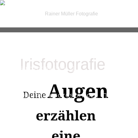
| FOTOGRAFIE |
Irisfotografie
| IRIS FOTOGRAFIE |
Augen
Deine
| PASSBILDER & FOTOSERVICE |
erzählen
| GUTSCHEINE |
KONTAKT
eine