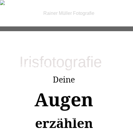
| FOTOGRAFIE |
Irisfotografie
| IRIS FOTOGRAFIE |
Deine
Augen
| PASSBILDER & FOTOSERVICE |
erzählen
| GUTSCHEINE |
KONTAKT