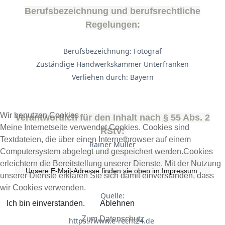
Berufsbezeichnung und berufsrechtliche
Regelungen:
Berufsbezeichnung: Fotograf
Zuständige Handwerkskammer Unterfranken
Verliehen durch: Bayern
Wir benutzen Cookies
Verantwortlich für den Inhalt nach § 55 Abs. 2
Meine Internetseite verwendet Cookies. Cookies sind
RStV:
Textdateien, die über einen Internetbrowser auf einem
Rainer Müller
Computersystem abgelegt und gespeichert werden.Cookies
erleichtern die Bereitstellung unserer Dienste. Mit der Nutzung
Unsere E-Mail-Adresse finden sie oben im Impressum.
unserer Dienste erklären Sie sich damit einverstanden, dass
wir Cookies verwenden.
Quelle:
Ich bin einverstanden.
Ablehnen
Zum Datenschutz
https://www.e-recht24.de