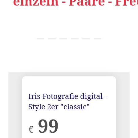
einzeln - Paare - Fr
{title}
{title}
{title}
{title}
{title}
{title}
Iris-Fotografie digital -
Style 2er "classic"
99
€