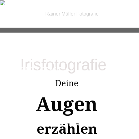
| FOTOGRAFIE |
Irisfotografie
| IRIS FOTOGRAFIE |
Deine
Augen
| PASSBILDER & FOTOSERVICE |
erzählen
| GUTSCHEINE |
KONTAKT