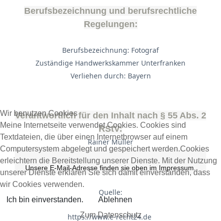
Berufsbezeichnung und berufsrechtliche
Regelungen:
Berufsbezeichnung: Fotograf
Zuständige Handwerkskammer Unterfranken
Verliehen durch: Bayern
Wir benutzen Cookies
Verantwortlich für den Inhalt nach § 55 Abs. 2
Meine Internetseite verwendet Cookies. Cookies sind
RStV:
Textdateien, die über einen Internetbrowser auf einem
Rainer Müller
Computersystem abgelegt und gespeichert werden.Cookies
erleichtern die Bereitstellung unserer Dienste. Mit der Nutzung
Unsere E-Mail-Adresse finden sie oben im Impressum.
unserer Dienste erklären Sie sich damit einverstanden, dass
wir Cookies verwenden.
Quelle:
Ich bin einverstanden.
Ablehnen
Zum Datenschutz
https://www.e-recht24.de