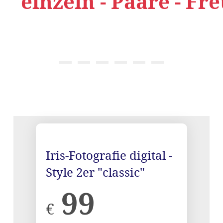
einzeln - Paare - Fr
{title}
{title}
{title}
{title}
{title}
{title}
Iris-Fotografie digital -
Style 2er "classic"
99
€