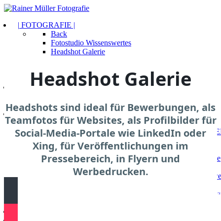
| FOTOGRAFIE |
Back
Fotostudio Wissenswertes
Headshot Galerie
Portrait Galerie
Preisliste Portraits
Headshot Galerie
Bewerbungsfotos Classic
| IRIS FOTOGRAFIE |
Back
Headshots sind i
PREISLISTE
deal für Bewerbungen, als
| PASSBILDER & FOTOSERVICE |
Teamfotos für Websites, als Profilbilder für
Back
Social-Media-Portale wie LinkedIn oder
E
Terminvereinbarung!
Xing, für Veröffentlichungen im
Gutscheine kaufen
Pressebereich, in Flyern und
Über unseren Fotoservice
Back
Werbedrucken.
Cewe 
bestellen
Bilderrahmen online ka
Infos | Preis
Unsere Fotobox mieten
| GUTSCHEINE |
KONTAKT