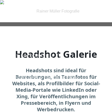
| FOTOGRAFIE |
Headshot Galerie
| IRIS FOTOGRAFIE |
Headshots sind i
deal für
Bewerbungen, als Teamfotos für
| PASSBILDER & FOTOSERVICE |
Websites, als Profilbilder für Social-
Media-Portale wie LinkedIn oder
Xing, für Veröffentlichungen im
| GUTSCHEINE |
KONTAKT
Pressebereich, in Flyern und
Werbedrucken.