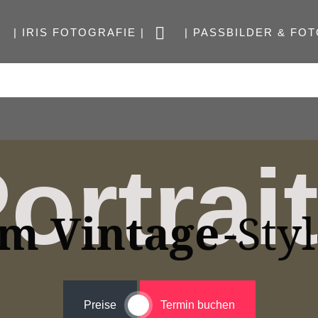
| IRIS FOTOGRAFIE |
| PASSBILDER & FOT
ortrai
im Vintage
-Sty
Preise
Termin buchen