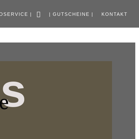
OSERVICE |
| GUTSCHEINE |
KONTAKT
ts
le