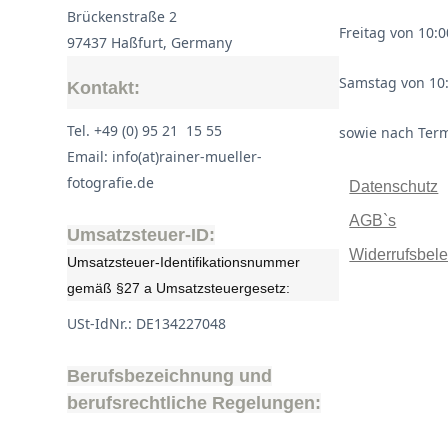
Brückenstraße 2
Freitag von 10:0
97437 Haßfurt, Germany
Samstag von 10:
Kontakt:
Tel. +49 (0) 95 21 15 55
sowie nach Ter
Email: info(at)rainer-mueller-
fotografie.de
Datenschutz
AGB`s
Umsatzsteuer-ID:
Widerrufsbel
Umsatzsteuer-Identifikationsnummer
gemäß §27 a Umsatzsteuergesetz:
USt-IdNr.: DE134227048
Berufsbezeichnung und
berufsrechtliche Regelungen: