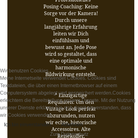
Posing-Coaching: Keine
Sorge vor der Kamera!
Durch unsere
langjährige Erfahrung
leiten wir Dich
einfühlsam und
bewusst an. Jede Pose
wird so gestaltet, dass
eine optimale und
harmonische
Wir benutzen Cookies
Bildwirkung entsteht.
Meine Internetseite verwendet Cookies. Cookies sind
Textdateien, die über einen Internetbrowser auf einem
Computersystem abgelegt und gespeichert werden.Cookies
* Einzigartige
erleichtern die Bereitstellung unserer Dienste. Mit der Nutzung
Requisiten: Um den
unserer Dienste erklären Sie sich damit einverstanden, dass
Vintage-Look perfekt
abzurunden, nutzen
wir Cookies verwenden.
wir echte, historische
Ich bin einverstanden.
Ablehnen
Accessoires. Alte
Zum Datenschutz
Reisekoffer,